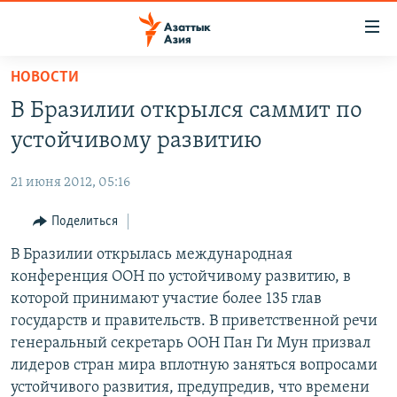
Доступность
ссылок
Вернуться
НОВОСТИ
к
ЦЕНТРАЛЬНАЯ АЗИЯ
В Бразилии открылся саммит по
основному
НОВОСТИ
КАЗАХСТАН
содержанию
устойчивому развитию
ВОЙНА В УКРАИНЕ
Вернутся
КЫРГЫЗСТАН
к
21 июня 2012, 05:16
НА ДРУГИХ ЯЗЫКАХ
УЗБЕКИСТАН
главной
Поделиться
ТАДЖИКИСТАН
ҚАЗАҚША
навигации
ПОДПИШИТЕСЬ НА НАС В СОЦСЕТЯХ
Вернутся
В Бразилии открылась международная
КЫРГЫЗЧА
к
конференция ООН по устойчивому развитию, в
ЎЗБЕКЧА
поиску
которой принимают участие более 135 глав
ТОҶИКӢ
Все сайты РСЕ/РС
государств и правительств. В приветственной речи
генеральный секретарь ООН Пан Ги Мун призвал
TÜRKMENÇE
лидеров стран мира вплотную заняться вопросами
устойчивого развития, предупредив, что времени