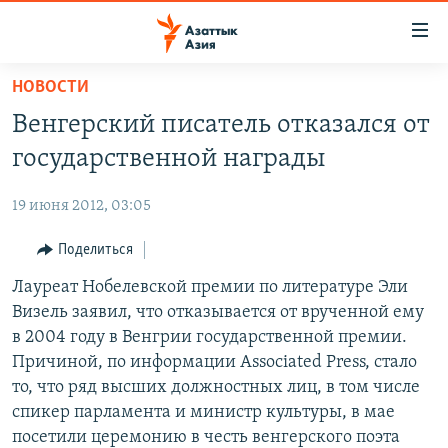
Доступность
ссылок
Вернуться
НОВОСТИ
к
ЦЕНТРАЛЬНАЯ АЗИЯ
Венгерский писатель отказался от
основному
НОВОСТИ
КАЗАХСТАН
содержанию
государственной награды
ВОЙНА В УКРАИНЕ
Вернутся
КЫРГЫЗСТАН
к
19 июня 2012, 03:05
НА ДРУГИХ ЯЗЫКАХ
УЗБЕКИСТАН
главной
Поделиться
ТАДЖИКИСТАН
ҚАЗАҚША
навигации
ПОДПИШИТЕСЬ НА НАС В СОЦСЕТЯХ
Вернутся
Лауреат Нобелевской премии по литературе Эли
КЫРГЫЗЧА
к
Визель заявил, что отказывается от врученной ему
ЎЗБЕКЧА
поиску
в 2004 году в Венгрии государственной премии.
ТОҶИКӢ
Все сайты РСЕ/РС
Причиной, по информации Associated Press, стало
то, что ряд высших должностных лиц, в том числе
TÜRKMENÇE
спикер парламента и министр культуры, в мае
посетили церемонию в честь венгерского поэта