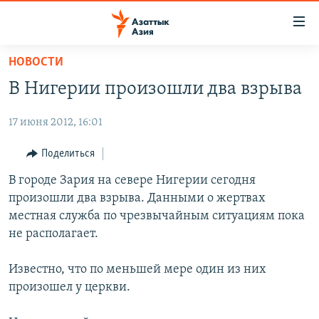
Доступность
ссылок
Вернуться
НОВОСТИ
к
ЦЕНТРАЛЬНАЯ АЗИЯ
В Нигерии произошли два взрыва
основному
НОВОСТИ
КАЗАХСТАН
содержанию
17 июня 2012, 16:01
ВОЙНА В УКРАИНЕ
Вернутся
КЫРГЫЗСТАН
к
НА ДРУГИХ ЯЗЫКАХ
УЗБЕКИСТАН
Поделиться
главной
ТАДЖИКИСТАН
ҚАЗАҚША
В городе Зария на севере Нигерии сегодня
навигации
ПОДПИШИТЕСЬ НА НАС В СОЦСЕТЯХ
произошли два взрыва. Данными о жертвах
Вернутся
КЫРГЫЗЧА
местная служба по чрезвычайным ситуациям пока
к
ЎЗБЕКЧА
не располагает.
поиску
ТОҶИКӢ
Все сайты РСЕ/РС
Известно, что по меньшей мере один из них
TÜRKMENÇE
произошел у церкви.