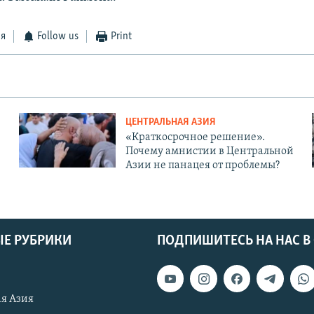
ся
Follow us
Print
ЦЕНТРАЛЬНАЯ АЗИЯ
«Краткосрочное решение».
Почему амнистии в Центральной
Азии не панацея от проблемы?
Е РУБРИКИ
ПОДПИШИТЕСЬ НА НАС В
я Азия