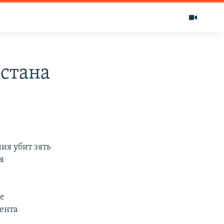
стана
ния убит зять
я
ле
дента