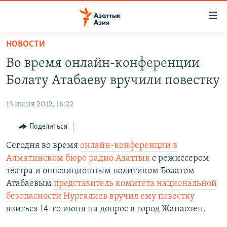
Доступность
ссылок
Вернуться
НОВОСТИ
к
ЦЕНТРАЛЬНАЯ АЗИЯ
Во время онлайн-конференции
основному
НОВОСТИ
КАЗАХСТАН
содержанию
Болату Атабаеву вручили повестку
ВОЙНА В УКРАИНЕ
Вернутся
КЫРГЫЗСТАН
к
13 июня 2012, 16:22
НА ДРУГИХ ЯЗЫКАХ
УЗБЕКИСТАН
главной
Поделиться
ТАДЖИКИСТАН
ҚАЗАҚША
навигации
ПОДПИШИТЕСЬ НА НАС В СОЦСЕТЯХ
Вернутся
Сегодня во время
онлайн-конференции в
КЫРГЫЗЧА
к
Алматинском бюро радио Азаттык
с режиссером
ЎЗБЕКЧА
поиску
театра и оппозиционным политиком Болатом
ТОҶИКӢ
Все сайты РСЕ/РС
Атабаевым
представитель комитета национальной
безопасности Нургалиев вручил ему повестку
TÜRKMENÇE
явиться 14-го июня на допрос в город Жанаозен.