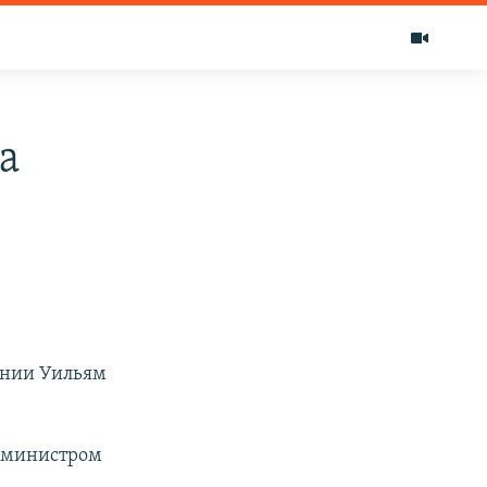
а
ании Уильям
р-министром