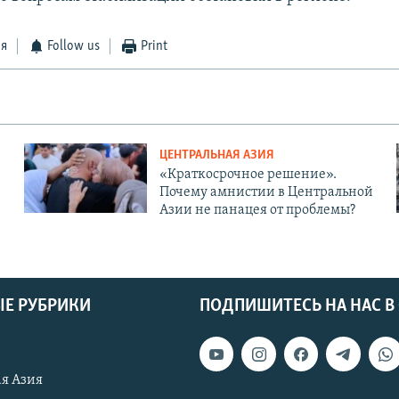
ся
Follow us
Print
ЦЕНТРАЛЬНАЯ АЗИЯ
«Краткосрочное решение».
Почему амнистии в Центральной
Азии не панацея от проблемы?
Е РУБРИКИ
ПОДПИШИТЕСЬ НА НАС В
я Азия