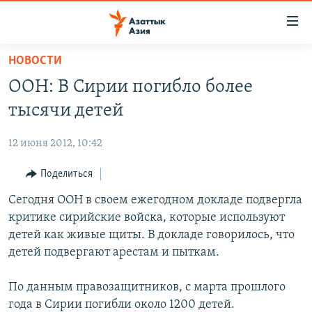
Доступность
ссылок
Вернуться
НОВОСТИ
к
ЦЕНТРАЛЬНАЯ АЗИЯ
ООН: В Сирии погибло более
основному
НОВОСТИ
КАЗАХСТАН
содержанию
тысячи детей
ВОЙНА В УКРАИНЕ
Вернутся
КЫРГЫЗСТАН
к
12 июня 2012, 10:42
НА ДРУГИХ ЯЗЫКАХ
УЗБЕКИСТАН
главной
Поделиться
ТАДЖИКИСТАН
ҚАЗАҚША
навигации
ПОДПИШИТЕСЬ НА НАС В СОЦСЕТЯХ
Вернутся
Сегодня ООН в своем ежегодном докладе подвергла
КЫРГЫЗЧА
к
критике сирийские войска, которые используют
ЎЗБЕКЧА
поиску
детей как живые щиты. В докладе говорилось, что
ТОҶИКӢ
Все сайты РСЕ/РС
детей подвергают арестам и пыткам.
TÜRKMENÇE
По данным правозащитников, с марта прошлого
года в Сирии погибли около 1200 детей.