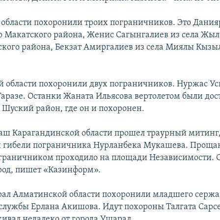
 области похоронили троих пограничников. Это Дания
ор Макатского района, Женис Сагынгалиев из села Жы
кого района, Бекзат Амиргалиев из села Миялы Кызы
 области похоронили двух пограничников. Нуржас У
Таразе. Останки Жаната Ильясова вертолетом были дос
в Шуский район, где он и похоронен.
хаш Карагандинской области прошел траурный митинг
 гибели пограничника Нурланбека Мукашева. Проща
раничником проходило на площади Независимости. С
ород, пишет «Казинформ».
рал Алматинской области похоронили младшего сержа
службы Ерлана Акишова. Идут похороны Талгата Сарс
ивал недалеко от города Ушарал.