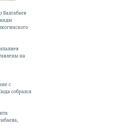
р Балгабаев
ланды
лкогинского
сипалиев
тавлены на
,
ние с
юда собрался
нта
енбаева,