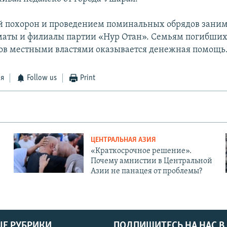
 похорон и проведением поминальных обрядов зани
аты и филиалы партии «Нур Отан». Семьям погибши
в местными властями оказывается денежная помощь
ся
Follow us
Print
ЦЕНТРАЛЬНАЯ АЗИЯ
«Краткосрочное решение».
Почему амнистии в Центральной
Азии не панацея от проблемы?
Е РУБРИКИ
ПОДПИШИТЕСЬ НА НАС В