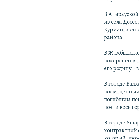
В Атырауской
из села Досс
Курмангазинс
района.
В Жамбылской
похоронен в 
его родину - 
В городе Бал
посвященный
погибшим пог
почти весь г
В городе Уша
контрактной 
который прож