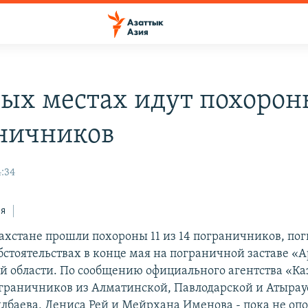
ных местах идут похорон
ничников
4:34
ся
захстане прошли похороны 11 из 14 пограничников, по
бстоятельствах в конце мая на пограничной заставе «
й области. По сообщению официального агентства «К
ограничников из Алматинской, Павлодарской и Атырау
ылбаева, Дениса Рей и Мейрхана Именова - пока не оп