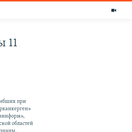
ы 11
гибших при
Арканкерген»
азинформ»,
ской областей
ознаны.