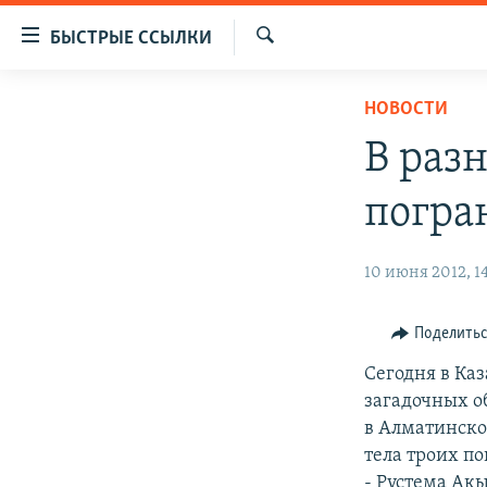
Доступность
БЫСТРЫЕ ССЫЛКИ
ссылок
Искать
Вернуться
ЦЕНТРАЛЬНАЯ АЗИЯ
НОВОСТИ
к
НОВОСТИ
КАЗАХСТАН
основному
В раз
содержанию
ВОЙНА В УКРАИНЕ
КЫРГЫЗСТАН
Вернутся
погра
НА ДРУГИХ ЯЗЫКАХ
УЗБЕКИСТАН
к
главной
ТАДЖИКИСТАН
ҚАЗАҚША
10 июня 2012, 1
навигации
КЫРГЫЗЧА
Вернутся
к
ЎЗБЕКЧА
Поделить
поиску
ТОҶИКӢ
Сегодня в Ка
загадочных о
TÜRKMENÇE
в Алматинско
тела троих п
- Рустема Ак