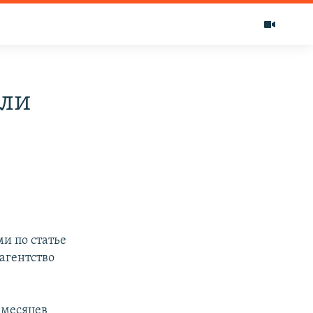
ели
и по статье
агентство
 месяцев