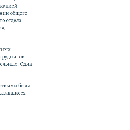
скацией
онии общего
о отдела
», -
енных
отрудников
рельные. Один
ертвыми были
пытавшиеся