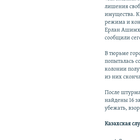
лишения своб
имущества. К
режима и ко
Ерлан Ашимха
сообщили сег
В тюрьме горо
попыталась со
колонии полу
из них сконча
После штурма
найдены 16 з
убежать, взо
Казахская сл