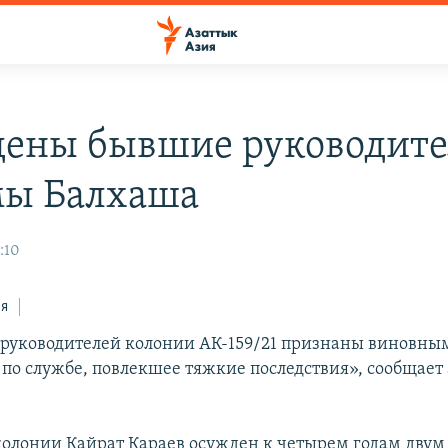
ены бывшие руководит
ы Балхаша
:10
ся
руководителей колонии АК-159/21 признаны виновным
 по службе, повлекшее тяжкие последствия», сообщает 
олонии Кайрат Караев осужден к четырем годам двум