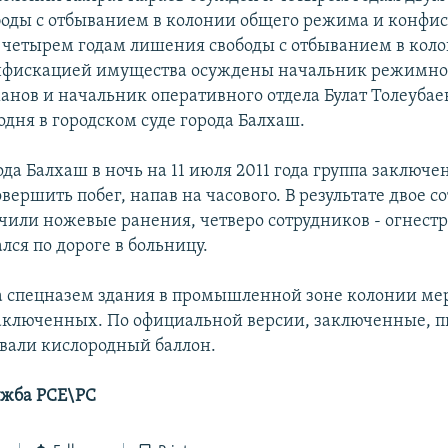
оды с отбыванием в колонии общего режима и конфи
 четырем годам лишения свободы с отбыванием в кол
нфискацией имущества осуждены начальник режимног
нов и начальник оперативного отдела Булат Толеубаев
одня в городском суде города Балхаш.
да Балхаш в ночь на 11 июля 2011 года группа заключ
вершить побег, напав на часового. В результате двое с
чили ножевые ранения, четверо сотрудников - огнест
лся по дороге в больницу.
 спецназем здания в промышленной зоне колонии м
аключенных. По официальной версии, заключенные, 
рвали кислородный баллон.
ужба РСЕ\РС