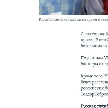
Российские болельщики во время матча
Союз европей
против Росси
болельщиков
По данным УЕ
баннеры с н
Кроме того, У
будет рассле
российских б
Теодор Гебрес
Русская служ