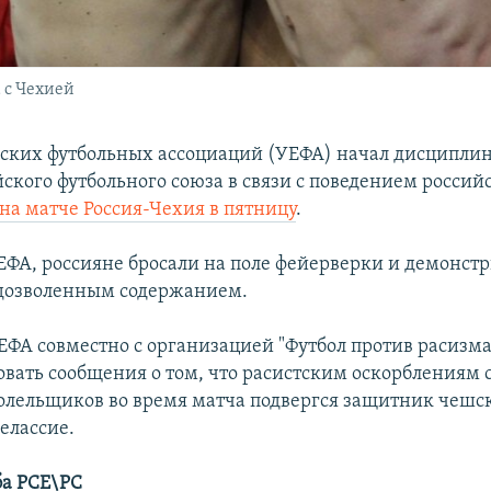
 с Чехией
ских футбольных ассоциаций (УЕФА) начал дисциплин
йского футбольного союза в связи с поведением россий
на матче Россия-Чехия в пятницу
.
ФА, россияне бросали на поле фейерверки и демонст
едозволенным содержанием.
ЕФА совместно с организацией "Футбол против расизма
довать сообщения о том, что расистским оскорблениям 
олельщиков во время матча подвергся защитник чешс
елассие.
ба РСЕ\РС