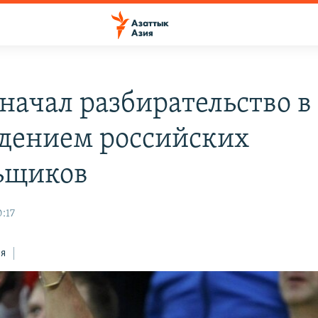
начал разбирательство в
едением российских
ьщиков
:17
ся