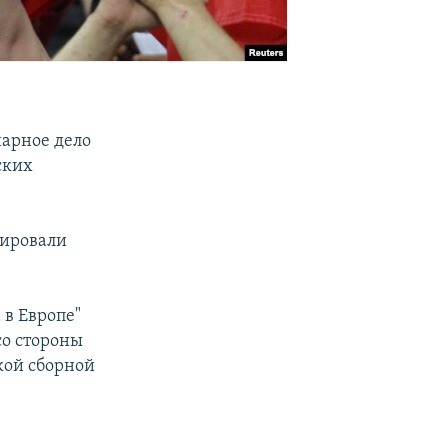
арное дело
ских
рировали
 в Европе"
со стороны
кой сборной