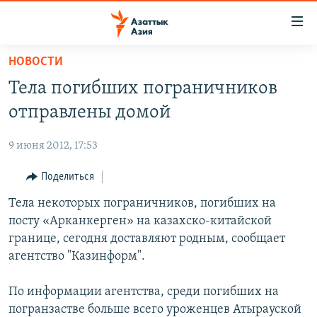
Доступность
ссылок
Вернуться
НОВОСТИ
к
ЦЕНТРАЛЬНАЯ АЗИЯ
Тела погибших пограничников
основному
НОВОСТИ
КАЗАХСТАН
содержанию
отправлены домой
ВОЙНА В УКРАИНЕ
Вернутся
КЫРГЫЗСТАН
к
9 июня 2012, 17:53
НА ДРУГИХ ЯЗЫКАХ
УЗБЕКИСТАН
главной
Поделиться
ТАДЖИКИСТАН
ҚАЗАҚША
навигации
ПОДПИШИТЕСЬ НА НАС В СОЦСЕТЯХ
Вернутся
Тела некоторых пограничников, погибших на
КЫРГЫЗЧА
к
посту «Арканкерген» на казахско-китайской
ЎЗБЕКЧА
поиску
границе, сегодня доставляют родным, сообщает
ТОҶИКӢ
Все сайты РСЕ/РС
агентство "Казинформ".
TÜRKMENÇE
По информации агентства, среди погибших на
погранзастве больше всего уроженцев Атырауской