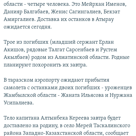
области - четыре человека. Это Мейрхан Именов,
Данияр Балгабаев, Женис Сагингалиев, Бекзат
Амиргалиев. Доставка их останков в Атырау
ожидается сегодня.
Трое из погибших (младший сержант Ерлан
Акишов, рядовые Талгат Сарсенбаев и Рустем
Акылбаев) родом из Алматинской области. Родные
планируют похоронить их завтра.
В таразском аэропорту ожидают прибытия
самолета с останками двоих погибших - уроженцев
Жамбылской области - Жаната Ильясова и Нуржана
Усипалиева.
Тело капитана Алтынбека Кереева завтра будет
доставлено на родину, в село Мерей Таскалинского
района Западно-Казахстанской области, сообщает