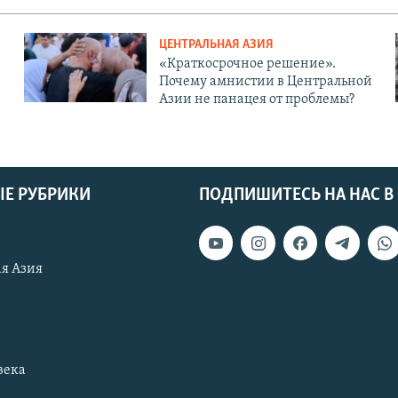
ЦЕНТРАЛЬНАЯ АЗИЯ
«Краткосрочное решение».
Почему амнистии в Центральной
Азии не панацея от проблемы?
Е РУБРИКИ
ПОДПИШИТЕСЬ НА НАС В
я Азия
века