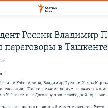
дент России Владимир 
л переговоры в Ташкенте
:58
ся
оссии и Узбекистана, Владимир Путин и Ислам Карим
понедельник в Ташкенте меморандум о совместных ме
ю Узбекистана к Договору о зоне свободной торговли.
этого соглашения на данный момент являются Россия 