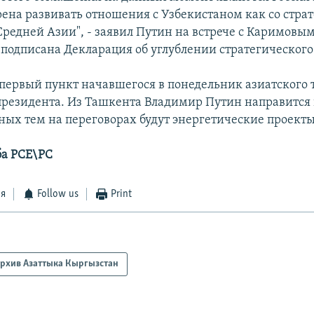
рена развивать отношения с Узбекистаном как со стра
Средней Азии", - заявил Путин на встрече с Каримовым
 подписана Декларация об углублении стратегического
 первый пункт начавшегося в понедельник азиатского 
президента. Из Ташкента Владимир Путин направится 
вных тем на переговорах будут энергетические проекты
ба РСЕ\РС
ся
Follow us
Print
рхив Азаттыка Кыргызстан