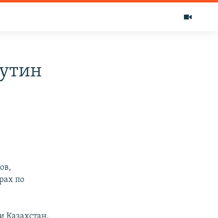
Путин
ов,
рах по
и Казахстан.