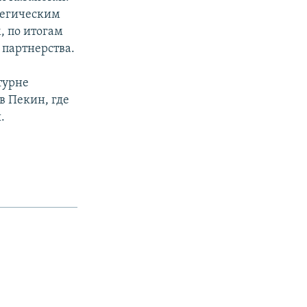
тегическим
, по итогам
 партнерства.
турне
в Пекин, где
.