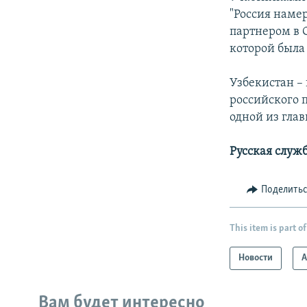
"Россия наме
партнером в 
которой была
Узбекистан –
российского 
одной из гла
Русская служ
Поделить
This item is part of
Новости
А
Вам будет интересно