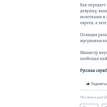
Как передает 
девушку, выш
молотками и 
евреев, а зат
Полиция разы
мусульмански
Министр внут
пообещал най
Русская служ
Поделить
This item is part of