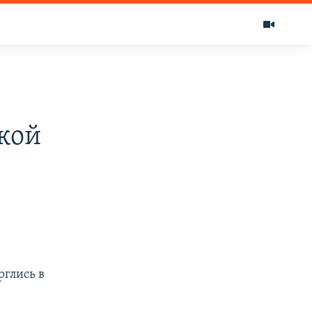
кой
рглись в