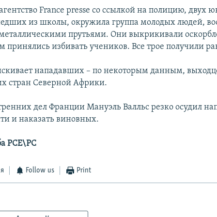
агентство France presse со ссылкой на полицию, двух 
едших из школы, окружила группа молодых людей, в
металлическими прутьями. Они выкрикивали оскорбле
ем принялись избивать учеников. Все трое получили р
скивает нападавших – по некоторым данным, выходц
х стран Северной Африки.
ренних дел Франции Мануэль Валльс резко осудил на
ти и наказать виновных.
ба РСЕ\РС
ся
Follow us
Print