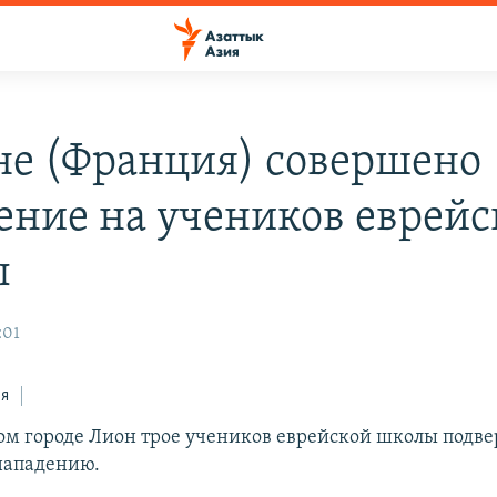
не (Франция) совершено
ение на учеников еврейс
ы
:01
ся
ом городе Лион трое учеников еврейской школы подве
нападению.