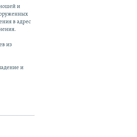
юношей и
ооруженных
ния в адрес
анения.
ев из
падение и