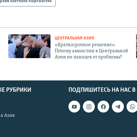
рхив Азаттыка Кыргызстан
ЦЕНТРАЛЬНАЯ АЗИЯ
«Краткосрочное решение».
Почему амнистии в Центральной
Азии не панацея от проблемы?
Е РУБРИКИ
ПОДПИШИТЕСЬ НА НАС В
я Азия