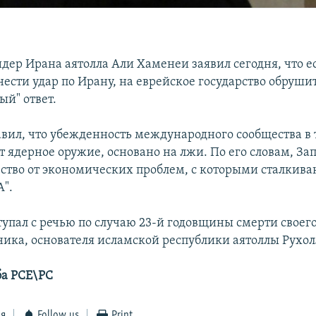
дер Ирана аятолла Али Хаменеи заявил сегодня, что е
ести удар по Ирану, на еврейское государство обруши
ый" ответ.
вил, что убежденность международного сообщества в 
т ядерное оружие, основано на лжи. По его словам, За
ество от экономических проблем, с которыми сталкива
".
упал с речью по случаю 23-й годовщины смерти своег
ика, основателя исламской республики аятоллы Рухо
ба РСЕ\РС
ся
Follow us
Print