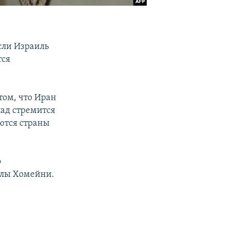
сли Израиль
тся
том, что Иран
пад стремится
ются страны
о
ллы Хомейни.