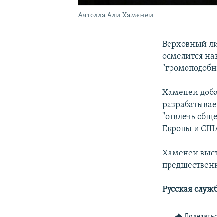
Аятолла Али Хаменеи
Верховный ли
осмелится нан
"громоподобн
Хаменеи доба
разрабатывае
"отвлечь общ
Европы и США
Хаменеи выст
предшественн
Русская служ
Поделить