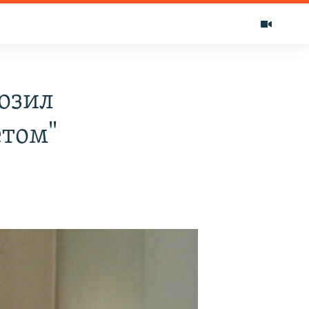
озил
том"