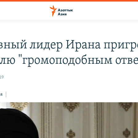
вный лидер Ирана пригр
лю "громоподобным отве
19
ся