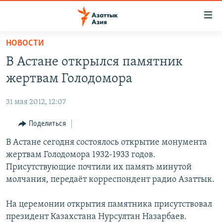
Доступность
ссылок
Вернуться
НОВОСТИ
к
ЦЕНТРАЛЬНАЯ АЗИЯ
В Астане открылся памятник
основному
НОВОСТИ
КАЗАХСТАН
содержанию
жертвам Голодомора
ВОЙНА В УКРАИНЕ
Вернутся
КЫРГЫЗСТАН
к
31 мая 2012, 12:07
НА ДРУГИХ ЯЗЫКАХ
УЗБЕКИСТАН
главной
Поделиться
ТАДЖИКИСТАН
ҚАЗАҚША
навигации
ПОДПИШИТЕСЬ НА НАС В СОЦСЕТЯХ
Вернутся
В Астане сегодня состоялось открытие монумента
КЫРГЫЗЧА
к
жертвам Голодомора 1932-1933 годов.
ЎЗБЕКЧА
поиску
Присутствующие почтили их память минутой
ТОҶИКӢ
Все сайты РСЕ/РС
молчания, передаёт корреспондент радио Азаттык.
TÜRKMENÇE
На церемонии открытия памятника присутствовал
президент Казахстана Нурсултан Назарбаев.