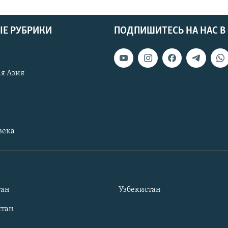
Е РУБРИКИ
ПОДПИШИТЕСЬ НА НАС В
я Азия
века
тан
Узбекистан
тан