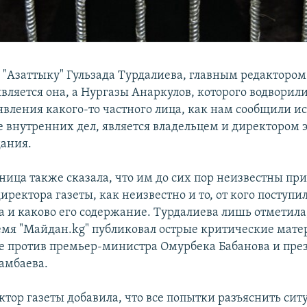
 "Азаттыку" Гульзада Турдалиева, главным редактором
вляется она, а Нургазы Анаркулов, которого водворили
явления какого-то частного лица, как нам сообщили и
 внутренних дел, является владельцем и директором э
дания.
ница также сказала, что им до сих пор неизвестны п
ректора газеты, как неизвестно и то, от кого поступи
а и каково его содержание. Турдалиева лишь отметила,
емя "Майдан.kg" публиковал острые критические мате
 против премьер-министра Омурбека Бабанова и пре
амбаева.
ктор газеты добавила, что все попытки разъяснить сит