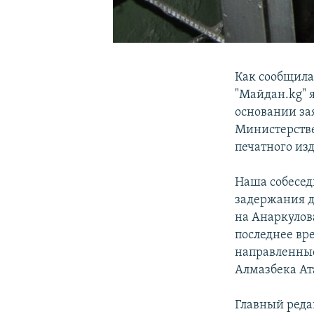
Как сообщила
"Майдан.kg" я
основании за
Министерстве
печатного из
Наша собесед
задержания ди
на Анаркулов
последнее вр
направленные
Алмазбека Ат
Главный реда