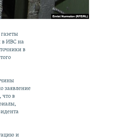
 газеты
 в ИВС на
сточники в
того
ричины
ло заявление
 что в
риалы,
зидента
уацию и