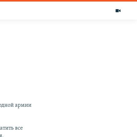
бодной армии
атить все
я,