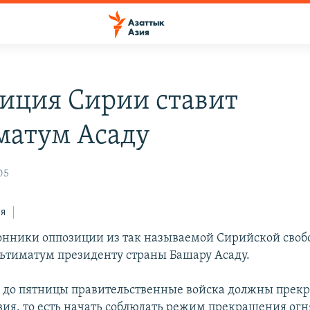
иция Сирии ставит
матум Асаду
05
ся
онники оппозиции из так называемой Сирийской сво
ьтиматум президенту страны Башару Асаду.
, до пятницы правительственные войска должны прекр
вия, то есть начать соблюдать режим прекращения огн