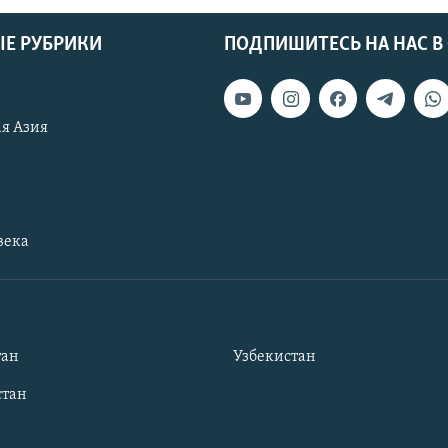
Е РУБРИКИ
ПОДПИШИТЕСЬ НА НАС В
я Азия
века
тан
Узбекистан
тан