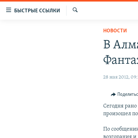
Доступность
БЫСТРЫЕ ССЫЛКИ
ссылок
Искать
Вернуться
ЦЕНТРАЛЬНАЯ АЗИЯ
НОВОСТИ
к
НОВОСТИ
КАЗАХСТАН
основному
В Алм
содержанию
ВОЙНА В УКРАИНЕ
КЫРГЫЗСТАН
Вернутся
Фанта
НА ДРУГИХ ЯЗЫКАХ
УЗБЕКИСТАН
к
главной
ТАДЖИКИСТАН
ҚАЗАҚША
28 мая 2012, 09:
навигации
КЫРГЫЗЧА
Вернутся
к
ЎЗБЕКЧА
Поделить
поиску
ТОҶИКӢ
Сегодня рано
произошел по
TÜRKMENÇE
По сообщению
возгорания и