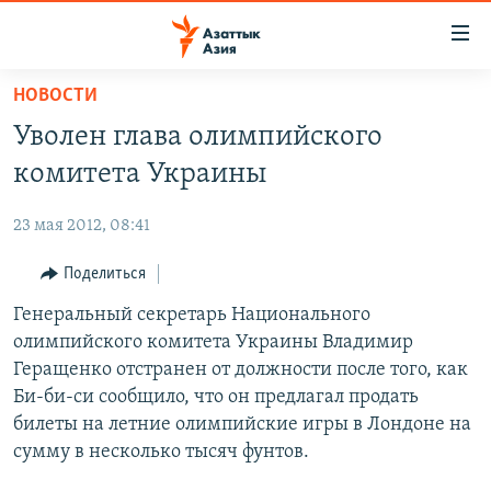
Доступность
ссылок
Вернуться
НОВОСТИ
к
ЦЕНТРАЛЬНАЯ АЗИЯ
Уволен глава олимпийского
основному
НОВОСТИ
КАЗАХСТАН
содержанию
комитета Украины
ВОЙНА В УКРАИНЕ
Вернутся
КЫРГЫЗСТАН
к
23 мая 2012, 08:41
НА ДРУГИХ ЯЗЫКАХ
УЗБЕКИСТАН
главной
Поделиться
ТАДЖИКИСТАН
ҚАЗАҚША
навигации
ПОДПИШИТЕСЬ НА НАС В СОЦСЕТЯХ
Вернутся
Генеральный секретарь Национального
КЫРГЫЗЧА
к
олимпийского комитета Украины Владимир
ЎЗБЕКЧА
поиску
Геращенко отстранен от должности после того, как
ТОҶИКӢ
Все сайты РСЕ/РС
Би-би-си сообщило, что он предлагал продать
билеты на летние олимпийские игры в Лондоне на
TÜRKMENÇE
сумму в несколько тысяч фунтов.