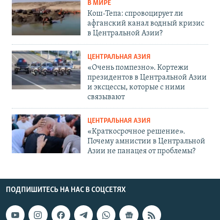
В МИРЕ
Кош-Тепа: спровоцирует ли
афганский канал водный кризис
в Центральной Азии?
ЦЕНТРАЛЬНАЯ АЗИЯ
«Очень помпезно». Кортежи
президентов в Центральной Азии
и эксцессы, которые с ними
связывают
ЦЕНТРАЛЬНАЯ АЗИЯ
«Краткосрочное решение».
Почему амнистии в Центральной
Азии не панацея от проблемы?
ПОДПИШИТЕСЬ НА НАС В СОЦСЕТЯХ