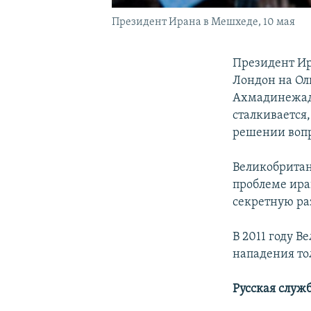
Президент Ирана в Мешхеде, 10 мая
Президент Ир
Лондон на Ол
Ахмадинежад 
сталкивается,
решении вопр
Великобритан
проблеме ира
секретную ра
В 2011 году В
нападения то
Русская служ