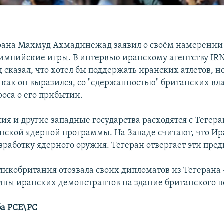
ана Махмуд Ахмадинежад заявил о своём намерении 
импийские игры. В интервью иранскому агентству IR
сказал, что хотел бы поддержать иранских атлетов, н
 как он выразился, со "сдержанностью" британских вла
оса о его прибытии.
ия и другие западные государства расходятся с Тегер
нской ядерной программы. На Западе считают, что Ир
зработку ядерного оружия. Тегеран отвергает эти пре
еликобритания отозвала своих дипломатов из Тегерана 
лпы иранских демонстрантов на здание британского п
ба РСЕ\РС