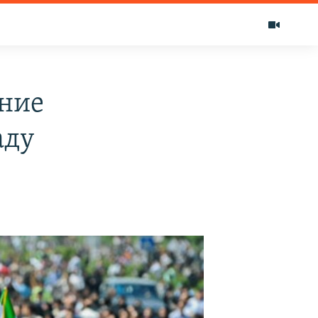
ние
аду