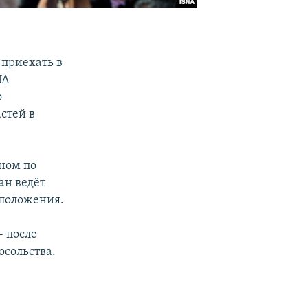
приехать в
NA
о
стей в
аном по
ан ведёт
дположения.
- после
осольства.