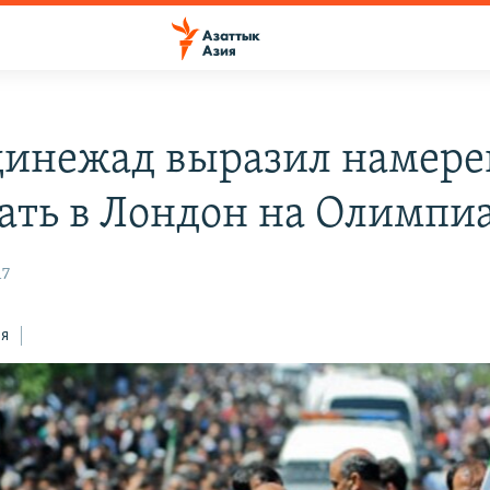
инежад выразил намере
ать в Лондон на Олимпи
17
ся