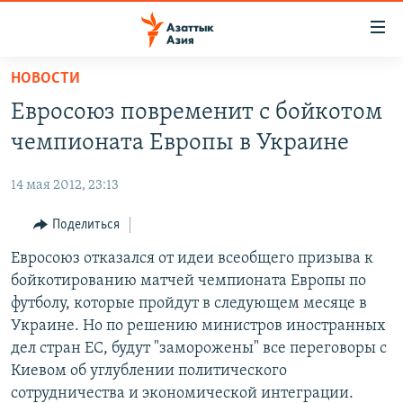
Доступность
ссылок
Вернуться
НОВОСТИ
к
ЦЕНТРАЛЬНАЯ АЗИЯ
Евросоюз повременит с бойкотом
основному
НОВОСТИ
КАЗАХСТАН
содержанию
чемпионата Европы в Украине
ВОЙНА В УКРАИНЕ
Вернутся
КЫРГЫЗСТАН
к
14 мая 2012, 23:13
НА ДРУГИХ ЯЗЫКАХ
УЗБЕКИСТАН
главной
Поделиться
ТАДЖИКИСТАН
ҚАЗАҚША
навигации
ПОДПИШИТЕСЬ НА НАС В СОЦСЕТЯХ
Вернутся
Евросоюз отказался от идеи всеобщего призыва к
КЫРГЫЗЧА
к
бойкотированию матчей чемпионата Европы по
ЎЗБЕКЧА
поиску
футболу, которые пройдут в следующем месяце в
ТОҶИКӢ
Все сайты РСЕ/РС
Украине. Но по решению министров иностранных
дел стран ЕС, будут "заморожены" все переговоры с
TÜRKMENÇE
Киевом об углублении политического
сотрудничества и экономической интеграции.