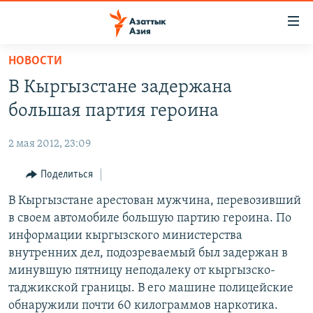
Доступность
ссылок
Вернуться
НОВОСТИ
к
ЦЕНТРАЛЬНАЯ АЗИЯ
В Кыргызстане задержана
основному
НОВОСТИ
КАЗАХСТАН
содержанию
большая партия героина
ВОЙНА В УКРАИНЕ
Вернутся
КЫРГЫЗСТАН
к
2 мая 2012, 23:09
НА ДРУГИХ ЯЗЫКАХ
УЗБЕКИСТАН
главной
Поделиться
ТАДЖИКИСТАН
ҚАЗАҚША
навигации
ПОДПИШИТЕСЬ НА НАС В СОЦСЕТЯХ
Вернутся
В Кыргызстане арестован мужчина, перевозивший
КЫРГЫЗЧА
к
в своем автомобиле большую партию героина. По
ЎЗБЕКЧА
поиску
информации кыргызского министерства
ТОҶИКӢ
Все сайты РСЕ/РС
внутренних дел, подозреваемый был задержан в
минувшую пятницу неподалеку от кыргызско-
TÜRKMENÇE
таджикской границы. В его машине полицейские
обнаружили почти 60 килограммов наркотика.