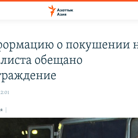
формацию о покушении 
листа обещано
граждение
12:01
ся