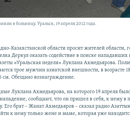
ли в больницу. Уральск, 19 апреля 2012 года.
дно-Казахстанской области просит жителей области, г
селка Деркул оказать содействие в поиске нападавших 
азеты «Уральская неделя» Лукпана Ахмедьярова. Поли
ются трое мужчин азиатской внешности, в возрасте 18
75 см. Обещано вознаграждение.
дные Лукпана Ахмедьярова, на которого 19 апреля был
ападение, сообщают, что он пришел в себя, к нему в 
. Его брат – Жанат Ахмедьяров – сказал радио Азаттык
йти к нему только жене и маме, которая уже находится