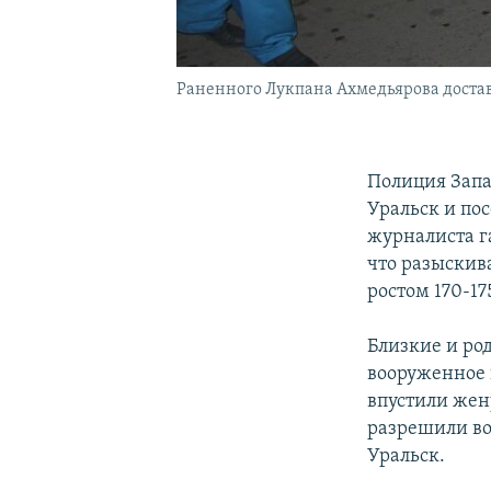
Раненного Лукпана Ахмедьярова доставии
Полиция Запа
Уральск и по
журналиста г
что разыскива
ростом 170-1
Близкие и ро
вооруженное н
впустили жену
разрешили во
Уральск.