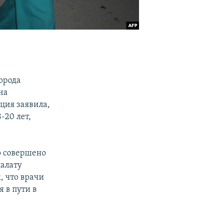
орода
на
ция заявила,
-20 лет,
о совершено
палату
, что врачи
 в пути в