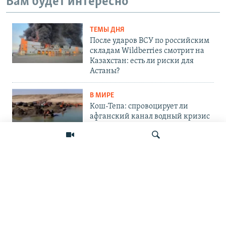
Вам будет интересно
ТЕМЫ ДНЯ
После ударов ВСУ по российским
складам Wildberries смотрит на
Казахстан: есть ли риски для
Астаны?
В МИРЕ
Кош-Тепа: спровоцирует ли
афганский канал водный кризис
в Центральной Азии?
В МИРЕ
«Ось потрясений». Китай, Россия,
Иран, Северная Корея и их
конфронтация с Западом
Искать
ПОДПИШИТЕСЬ НА НАС В СОЦСЕТЯХ