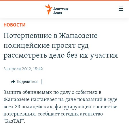
Доступность
ссылок
Вернуться
НОВОСТИ
к
ЦЕНТРАЛЬНАЯ АЗИЯ
Потерпевшие в Жанаозене
основному
НОВОСТИ
КАЗАХСТАН
содержанию
полицейские просят суд
ВОЙНА В УКРАИНЕ
Вернутся
КЫРГЫЗСТАН
рассмотреть дело без их участия
к
НА ДРУГИХ ЯЗЫКАХ
УЗБЕКИСТАН
главной
3 апреля 2012, 15:42
ТАДЖИКИСТАН
ҚАЗАҚША
навигации
ПОДПИШИТЕСЬ НА НАС В СОЦСЕТЯХ
Вернутся
Поделиться
КЫРГЫЗЧА
к
Защита обвиняемых по делу о событиях в
ЎЗБЕКЧА
поиску
Жанаозене настаивает на даче показаний в суде
ТОҶИКӢ
Все сайты РСЕ/РС
всех 33 полицейских, фигурирующих в качестве
потерпевших, сообщает сегодня агентство
TÜRKMENÇE
"КазТАГ".