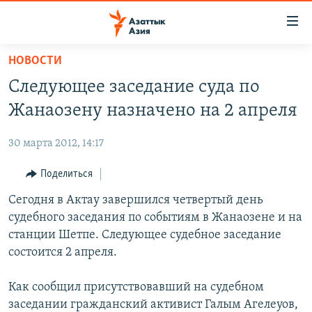
Доступность
ссылок
Вернуться
НОВОСТИ
к
ЦЕНТРАЛЬНАЯ АЗИЯ
Следующее заседание суда по
основному
НОВОСТИ
КАЗАХСТАН
содержанию
Жанаозену назначено на 2 апреля
ВОЙНА В УКРАИНЕ
Вернутся
КЫРГЫЗСТАН
к
30 марта 2012, 14:17
НА ДРУГИХ ЯЗЫКАХ
УЗБЕКИСТАН
главной
Поделиться
ТАДЖИКИСТАН
ҚАЗАҚША
навигации
ПОДПИШИТЕСЬ НА НАС В СОЦСЕТЯХ
Вернутся
Сегодня в Актау завершился четвертый день
КЫРГЫЗЧА
к
судебного заседания по событиям в Жанаозене и на
ЎЗБЕКЧА
поиску
станции Шетпе. Следующее судебное заседание
ТОҶИКӢ
Все сайты РСЕ/РС
состоится 2 апреля.
TÜRKMENÇE
Как сообщил присутствовавший на судебном
заседании гражданский активист Галым Агелеуов,