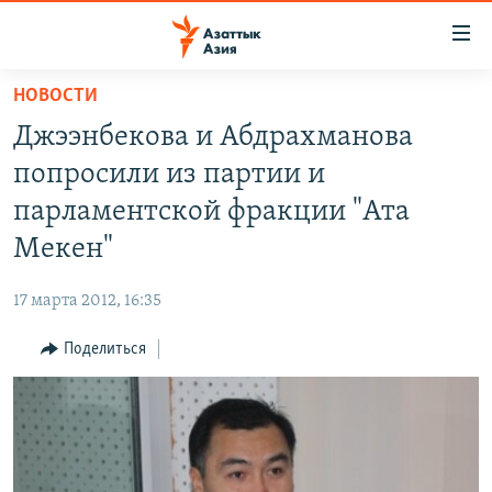
Доступность
ссылок
Вернуться
НОВОСТИ
к
ЦЕНТРАЛЬНАЯ АЗИЯ
Джээнбекова и Абдрахманова
основному
НОВОСТИ
КАЗАХСТАН
содержанию
попросили из партии и
ВОЙНА В УКРАИНЕ
Вернутся
КЫРГЫЗСТАН
парламентской фракции "Ата
к
НА ДРУГИХ ЯЗЫКАХ
УЗБЕКИСТАН
Мекен"
главной
ТАДЖИКИСТАН
ҚАЗАҚША
навигации
ПОДПИШИТЕСЬ НА НАС В СОЦСЕТЯХ
17 марта 2012, 16:35
Вернутся
КЫРГЫЗЧА
к
Поделиться
ЎЗБЕКЧА
поиску
ТОҶИКӢ
Все сайты РСЕ/РС
TÜRKMENÇE