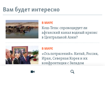
Вам будет интересно
В МИРЕ
Кош-Тепа: спровоцирует ли
афганский канал водный кризис
в Центральной Азии?
В МИРЕ
«Ось потрясений». Китай, Россия,
Иран, Северная Корея и их
конфронтация с Западом
ВОЙНА В УКРАИНЕ
«Проект говорит Путину: дни
войны сочтены». Сенат одобрил
санкции на фоне визита
Зеленского в США
Искать