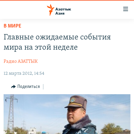
Доступность
ссылок
Вернуться
В МИРЕ
к
ЦЕНТРАЛЬНАЯ АЗИЯ
Главные ожидаемые события
основному
НОВОСТИ
КАЗАХСТАН
содержанию
мира на этой неделе
ВОЙНА В УКРАИНЕ
Вернутся
КЫРГЫЗСТАН
к
Радио АЗАТТЫК
НА ДРУГИХ ЯЗЫКАХ
УЗБЕКИСТАН
главной
12 марта 2012, 14:54
ТАДЖИКИСТАН
ҚАЗАҚША
навигации
ПОДПИШИТЕСЬ НА НАС В СОЦСЕТЯХ
Вернутся
КЫРГЫЗЧА
Поделиться
к
ЎЗБЕКЧА
поиску
ТОҶИКӢ
Все сайты РСЕ/РС
TÜRKMENÇE