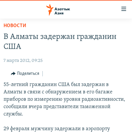
Доступность
ссылок
Вернуться
НОВОСТИ
к
ЦЕНТРАЛЬНАЯ АЗИЯ
В Алматы задержан гражданин
основному
НОВОСТИ
КАЗАХСТАН
содержанию
США
ВОЙНА В УКРАИНЕ
Вернутся
КЫРГЫЗСТАН
к
7 марта 2012, 09:25
НА ДРУГИХ ЯЗЫКАХ
УЗБЕКИСТАН
главной
Поделиться
ТАДЖИКИСТАН
ҚАЗАҚША
навигации
ПОДПИШИТЕСЬ НА НАС В СОЦСЕТЯХ
Вернутся
55-летний гражданин США был задержан в
КЫРГЫЗЧА
к
Алматы в связи с обнаружением в его багаже
ЎЗБЕКЧА
поиску
приборов по измерению уровня радиоактивности,
ТОҶИКӢ
Все сайты РСЕ/РС
сообщили вчера представители таможенной
службы.
TÜRKMENÇE
29 февраля мужчину задержали в аэропорту