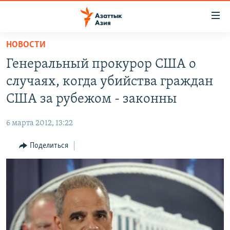
Доступность
ссылок
Вернуться
НОВОСТИ
к
ЦЕНТРАЛЬНАЯ АЗИЯ
Генеральный прокурор США о
основному
НОВОСТИ
КАЗАХСТАН
содержанию
случаях, когда убийства граждан
ВОЙНА В УКРАИНЕ
Вернутся
КЫРГЫЗСТАН
США за рубежом - законны
к
НА ДРУГИХ ЯЗЫКАХ
УЗБЕКИСТАН
главной
6 марта 2012, 13:22
ТАДЖИКИСТАН
ҚАЗАҚША
навигации
ПОДПИШИТЕСЬ НА НАС В СОЦСЕТЯХ
Вернутся
Поделиться
КЫРГЫЗЧА
к
ЎЗБЕКЧА
поиску
ТОҶИКӢ
Все сайты РСЕ/РС
TÜRKMENÇE