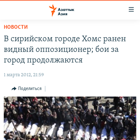
Доступность
ссылок
Вернуться
НОВОСТИ
к
ЦЕНТРАЛЬНАЯ АЗИЯ
В сирийском городе Хомс ранен
основному
НОВОСТИ
КАЗАХСТАН
содержанию
видный оппозиционер; бои за
ВОЙНА В УКРАИНЕ
Вернутся
КЫРГЫЗСТАН
город продолжаются
к
НА ДРУГИХ ЯЗЫКАХ
УЗБЕКИСТАН
главной
1 марта 2012, 21:59
ТАДЖИКИСТАН
ҚАЗАҚША
навигации
ПОДПИШИТЕСЬ НА НАС В СОЦСЕТЯХ
Вернутся
Поделиться
КЫРГЫЗЧА
к
ЎЗБЕКЧА
поиску
ТОҶИКӢ
Все сайты РСЕ/РС
TÜRKMENÇE