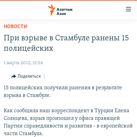
Доступность
ссылок
Вернуться
НОВОСТИ
к
ЦЕНТРАЛЬНАЯ АЗИЯ
При взрыве в Стамбуле ранены 15
основному
НОВОСТИ
КАЗАХСТАН
содержанию
полицейских
ВОЙНА В УКРАИНЕ
Вернутся
КЫРГЫЗСТАН
к
1 марта 2012, 15:54
НА ДРУГИХ ЯЗЫКАХ
УЗБЕКИСТАН
главной
Поделиться
ТАДЖИКИСТАН
ҚАЗАҚША
навигации
ПОДПИШИТЕСЬ НА НАС В СОЦСЕТЯХ
Вернутся
15 полицейских получили ранения в результате
КЫРГЫЗЧА
к
взрыва в Стамбуле.
ЎЗБЕКЧА
поиску
ТОҶИКӢ
Все сайты РСЕ/РС
Как сообщила наш корреспондент в Турции Елена
Солнцева, взрыв произошел у офиса правящей
TÜRKMENÇE
Партии справедливости и развития - в европейской
части Стамбула.