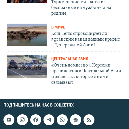
Туркменские мигрантки:
бесправные на чужбине и на
родине
В МИРЕ
Кош-Тепа: спровоцирует ли
афганский канал водный кризис
в Центральной Азии?
ЦЕНТРАЛЬНАЯ АЗИЯ
«Очень помпезно». Кортежи
президентов в Центральной Азии
и эксцессы, которые с ними
связывают
ПОДПИШИТЕСЬ НА НАС В СОЦСЕТЯХ