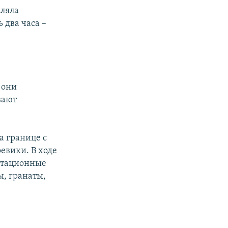
еляла
 два часа –
 они
вают
а границе с
евики. В ходе
гитационные
ы, гранаты,