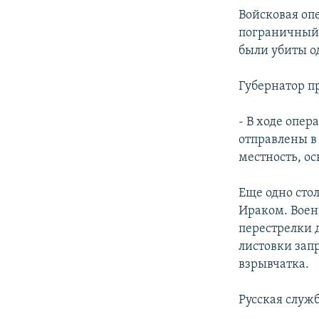
Войсковая опе
пограничный 
были убиты о
Губернатор 
- В ходе опе
отправлены в
местность, о
Еще одно сто
Ираком. Воен
перестрелки 
листовки зап
взрывчатка.
Русская служ