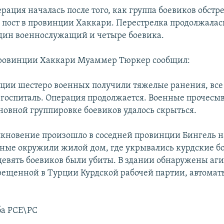
рация началась после того, как группа боевиков обстр
пост в провинции Хаккари. Перестрелка продолжалась
дин военнослужащий и четыре боевика.
провинции Хаккари Муаммер Тюркер сообщил:
рации шестеро военных получили тяжелые ранения, все
 госпиталь. Операция продолжается. Военные прочесы
сновной группировке боевиков удалось скрыться.
лкновение произошло в соседней провинции Бингель н
ные окружили жилой дом, где укрывались курдские бо
девять боевиков были убиты. В здании обнаружены а
рещенной в Турции Курдской рабочей партии, автомат
ба РСЕ\РС