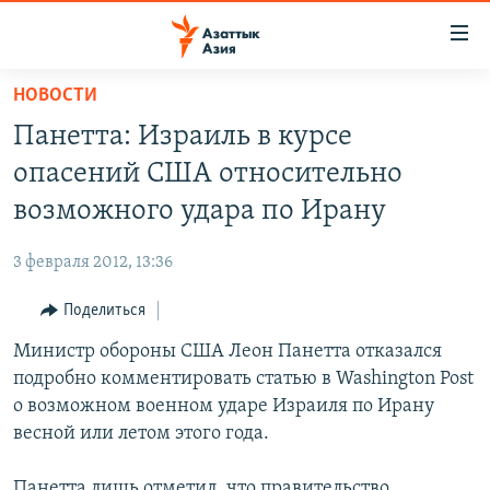
Доступность
ссылок
Вернуться
НОВОСТИ
к
ЦЕНТРАЛЬНАЯ АЗИЯ
Панетта: Израиль в курсе
основному
НОВОСТИ
КАЗАХСТАН
содержанию
опасений США относительно
ВОЙНА В УКРАИНЕ
Вернутся
КЫРГЫЗСТАН
возможного удара по Ирану
к
НА ДРУГИХ ЯЗЫКАХ
УЗБЕКИСТАН
главной
3 февраля 2012, 13:36
ТАДЖИКИСТАН
ҚАЗАҚША
навигации
ПОДПИШИТЕСЬ НА НАС В СОЦСЕТЯХ
Вернутся
Поделиться
КЫРГЫЗЧА
к
Министр обороны США Леон Панетта отказался
ЎЗБЕКЧА
поиску
подробно комментировать статью в Washington Post
ТОҶИКӢ
Все сайты РСЕ/РС
о возможном военном ударе Израиля по Ирану
весной или летом этого года.
TÜRKMENÇE
Панетта лишь отметил, что правительство