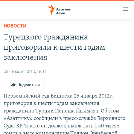
Доступность
ссылок
Вернуться
НОВОСТИ
к
ЦЕНТРАЛЬНАЯ АЗИЯ
Турецкого гражданина
основному
НОВОСТИ
КАЗАХСТАН
содержанию
приговорили к шести годам
ВОЙНА В УКРАИНЕ
Вернутся
КЫРГЫЗСТАН
заключения
к
НА ДРУГИХ ЯЗЫКАХ
УЗБЕКИСТАН
главной
25 января 2012, 16:11
ТАДЖИКИСТАН
ҚАЗАҚША
навигации
ПОДПИШИТЕСЬ НА НАС В СОЦСЕТЯХ
Вернутся
Поделиться
КЫРГЫЗЧА
к
Первомайский суд Бишкека 25 января 2012г.
ЎЗБЕКЧА
поиску
приговорил к шести годам заключения
ТОҶИКӢ
Все сайты РСЕ/РС
гражданина Турции Гюнеша Йылмаза. Об этом
«Азаттыку» сообщили в пресс-службе Верховного
TÜRKMENÇE
Суда КР. Также он должен выплатить 1 50 тысяч
сомов в виде компенсации Чолпон Орузбаевой,