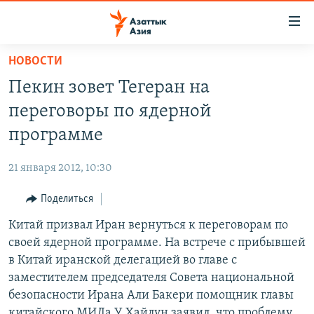
Доступность
ссылок
Вернуться
НОВОСТИ
к
ЦЕНТРАЛЬНАЯ АЗИЯ
Пекин зовет Тегеран на
основному
НОВОСТИ
КАЗАХСТАН
содержанию
переговоры по ядерной
ВОЙНА В УКРАИНЕ
Вернутся
КЫРГЫЗСТАН
программе
к
НА ДРУГИХ ЯЗЫКАХ
УЗБЕКИСТАН
главной
21 января 2012, 10:30
ТАДЖИКИСТАН
ҚАЗАҚША
навигации
ПОДПИШИТЕСЬ НА НАС В СОЦСЕТЯХ
Вернутся
Поделиться
КЫРГЫЗЧА
к
Китай призвал Иран вернуться к переговорам по
ЎЗБЕКЧА
поиску
своей ядерной программе. На встрече с прибывшей
ТОҶИКӢ
Все сайты РСЕ/РС
в Китай иранской делегацией во главе с
заместителем председателя Совета национальной
TÜRKMENÇE
безопасности Ирана Али Бакери помощник главы
китайского МИДа У Хайлун заявил, что проблему