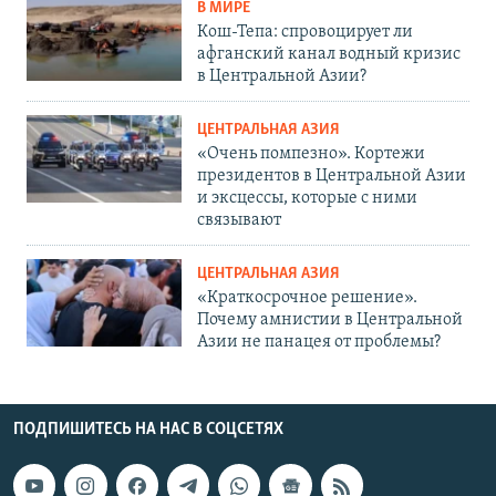
В МИРЕ
Кош-Тепа: спровоцирует ли
афганский канал водный кризис
в Центральной Азии?
ЦЕНТРАЛЬНАЯ АЗИЯ
«Очень помпезно». Кортежи
президентов в Центральной Азии
и эксцессы, которые с ними
связывают
ЦЕНТРАЛЬНАЯ АЗИЯ
«Краткосрочное решение».
Почему амнистии в Центральной
Азии не панацея от проблемы?
ПОДПИШИТЕСЬ НА НАС В СОЦСЕТЯХ