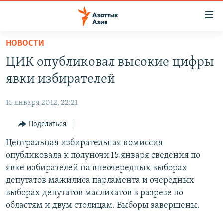
Доступность
ссылок
Вернуться
НОВОСТИ
к
ЦЕНТРАЛЬНАЯ АЗИЯ
ЦИК опубликовал высокие цифры
основному
НОВОСТИ
КАЗАХСТАН
содержанию
явки избирателей
ВОЙНА В УКРАИНЕ
Вернутся
КЫРГЫЗСТАН
к
15 января 2012, 22:21
НА ДРУГИХ ЯЗЫКАХ
УЗБЕКИСТАН
главной
Поделиться
ТАДЖИКИСТАН
ҚАЗАҚША
навигации
ПОДПИШИТЕСЬ НА НАС В СОЦСЕТЯХ
Вернутся
Центральная избирательная комиссия
КЫРГЫЗЧА
к
опубликовала к полуночи 15 января сведения по
ЎЗБЕКЧА
поиску
явке избирателей на внеочередных выборах
ТОҶИКӢ
Все сайты РСЕ/РС
депутатов мажилиса парламента и очередных
выборах депутатов маслихатов в разрезе по
TÜRKMENÇE
областям и двум столицам. Выборы завершены.