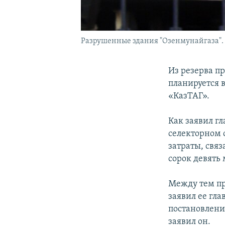
Разрушенные здания "Озенмунайгаза". Ж
Из резерва п
планируется 
«КазТАГ».
Как заявил г
селекторном 
затраты, свя
сорок девять
Между тем пр
заявил ее гла
постановлени
заявил он.