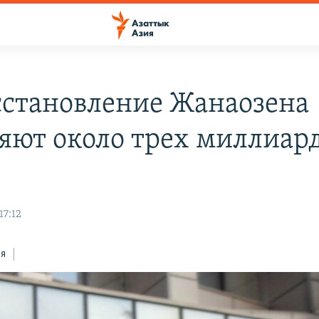
сстановление Жанаозена
яют около трех миллиар
17:12
ся