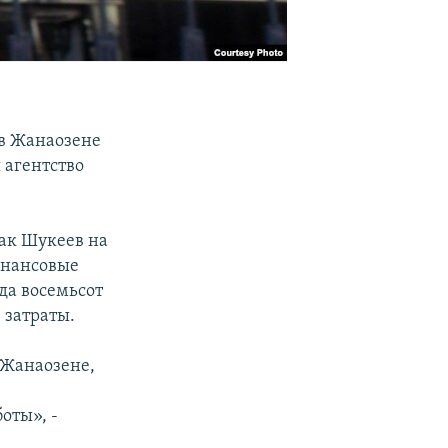
 в Жанаозене
 агентство
ак Шукеев на
инансовые
да восемьсот
 затраты.
 Жанаозене,
оты», -