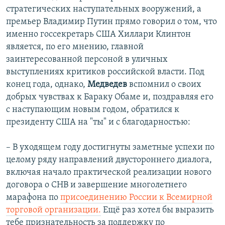
стратегических наступательных вооружений, а
премьер Владимир Путин прямо говорил о том, что
именно госсекретарь США Хиллари Клинтон
является, по его мнению, главной
заинтересованной персоной в уличных
выступлениях критиков российской власти. Под
конец года, однако,
Медведев
вспомнил о своих
добрых чувствах к Бараку Обаме и, поздравляя его
с наступающим новым годом, обратился к
президенту США на "ты" и с благодарностью:
– В уходящем году достигнуты заметные успехи по
целому ряду направлений двустороннего диалога,
включая начало практической реализации нового
договора о СНВ и завершение многолетнего
марафона по
присоединению России к Всемирной
торговой организации.
Ещё раз хотел бы выразить
тебе признательность за поддержку по