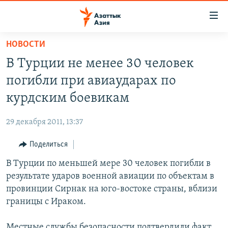
Доступность
ссылок
Вернуться
НОВОСТИ
к
ЦЕНТРАЛЬНАЯ АЗИЯ
В Турции не менее 30 человек
основному
НОВОСТИ
КАЗАХСТАН
содержанию
погибли при авиаударах по
ВОЙНА В УКРАИНЕ
Вернутся
КЫРГЫЗСТАН
курдским боевикам
к
НА ДРУГИХ ЯЗЫКАХ
УЗБЕКИСТАН
главной
29 декабря 2011, 13:37
ТАДЖИКИСТАН
ҚАЗАҚША
навигации
ПОДПИШИТЕСЬ НА НАС В СОЦСЕТЯХ
Вернутся
Поделиться
КЫРГЫЗЧА
к
В Турции по меньшей мере 30 человек погибли в
ЎЗБЕКЧА
поиску
результате ударов военной авиации по объектам в
ТОҶИКӢ
Все сайты РСЕ/РС
провинции Сирнак на юго-востоке страны, вблизи
границы с Ираком.
TÜRKMENÇE
Местные службы безопасности подтвердили факт