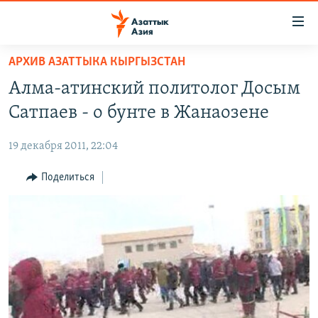
Доступность
ссылок
Вернуться
АРХИВ АЗАТТЫКА КЫРГЫЗСТАН
к
ЦЕНТРАЛЬНАЯ АЗИЯ
Алма-атинский политолог Досым
основному
НОВОСТИ
КАЗАХСТАН
содержанию
Сатпаев - о бунте в Жанаозене
ВОЙНА В УКРАИНЕ
Вернутся
КЫРГЫЗСТАН
к
19 декабря 2011, 22:04
НА ДРУГИХ ЯЗЫКАХ
УЗБЕКИСТАН
главной
Поделиться
ТАДЖИКИСТАН
ҚАЗАҚША
навигации
ПОДПИШИТЕСЬ НА НАС В СОЦСЕТЯХ
Вернутся
КЫРГЫЗЧА
к
ЎЗБЕКЧА
поиску
ТОҶИКӢ
Все сайты РСЕ/РС
TÜRKMENÇE