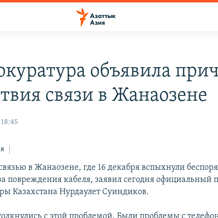
окуратура объявила при
ствия связи в Жанаозене
 18:45
ся
связью в Жанаозене, где 16 декабря вспыхнули беспор
за повреждения кабеля, заявил сегодня официальный 
ры Казахстана Нурдаулет Суиндиков.
толкнулись с этой проблемой. Были проблемы с телефо