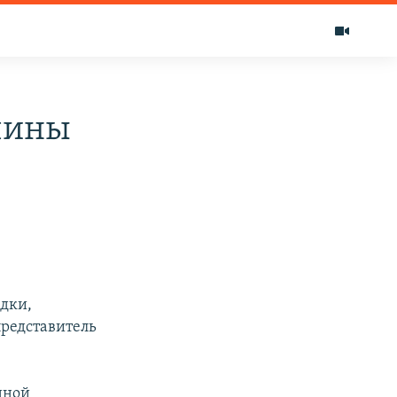
чины
ядки,
представитель
нной