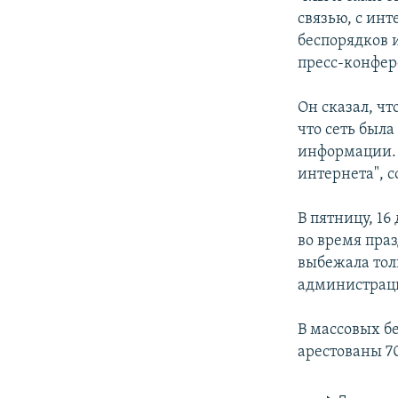
связью, с инт
беспорядков 
пресс-конфере
Он сказал, чт
что сеть был
информации. 
интернета", с
В пятницу, 16
во время пра
выбежала тол
администраци
В массовых бе
арестованы 7