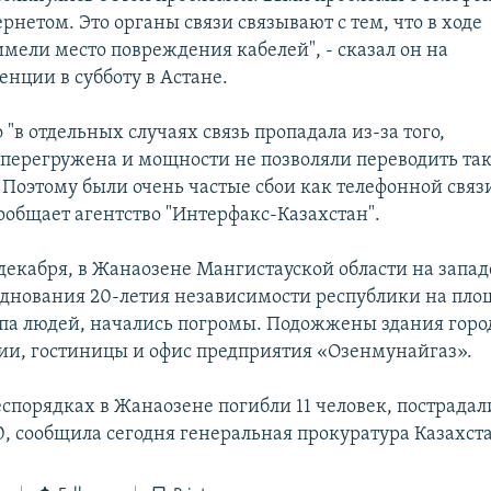
ернетом. Это органы связи связывают с тем, что в ходе
имели место повреждения кабелей", - сказал он на
нции в субботу в Астане.
о "в отдельных случаях связь пропадала из-за того,
а перегружена и мощности не позволяли переводить та
Поэтому были очень частые сбои как телефонной связи
ообщает агентство "Интерфакс-Казахстан".
 декабря, в Жанаозене Мангистауской области на запад
зднования 20-летия независимости республики на пло
па людей, начались погромы. Подожжены здания горо
и, гостиницы и офис предприятия «Озенмунайгаз».
спорядках в Жанаозене погибли 11 человек, пострадал
0, сообщила сегодня генеральная прокуратура Казахст