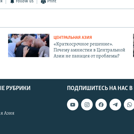
ся
Follow us
Print
ЦЕНТРАЛЬНАЯ АЗИЯ
«Краткосрочное решение».
Почему амнистии в Центральной
Азии не панацея от проблемы?
Е РУБРИКИ
ПОДПИШИТЕСЬ НА НАС В
я Азия