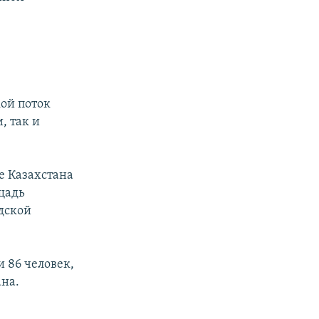
кой поток
, так и
е Казахстана
щадь
дской
и 86 человек,
ана.