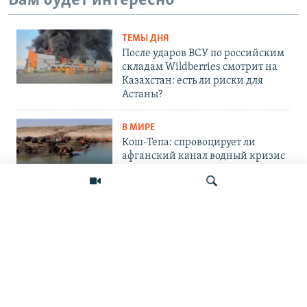
Вам будет интересно
ТЕМЫ ДНЯ
После ударов ВСУ по российским
складам Wildberries смотрит на
Казахстан: есть ли риски для
Астаны?
В МИРЕ
Кош-Тепа: спровоцирует ли
афганский канал водный кризис
в Центральной Азии?
В МИРЕ
«Ось потрясений». Китай, Россия,
Иран, Северная Корея и их
конфронтация с Западом
Искать
ПОДПИШИТЕСЬ НА НАС В СОЦСЕТЯХ