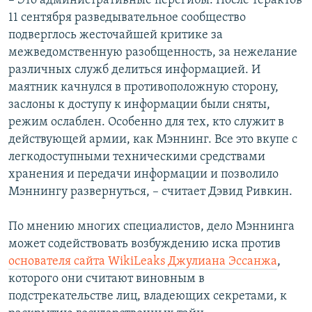
– Это административные перегибы. После терактов
11 сентября разведывательное сообщество
подверглось жесточайшей критике за
межведомственную разобщенность, за нежелание
различных служб делиться информацией. И
маятник качнулся в противоположную сторону,
заслоны к доступу к информации были сняты,
режим ослаблен. Особенно для тех, кто служит в
действующей армии, как Мэннинг. Все это вкупе с
легкодоступными техническими средствами
хранения и передачи информации и позволило
Мэннингу развернуться, – считает Дэвид Ривкин.
По мнению многих специалистов, дело Мэннинга
может содействовать возбуждению иска против
основателя сайта WikiLeaks Джулиана Эссанжа
,
которого они считают виновным в
подстрекательстве лиц, владеющих секретами, к