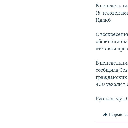
В понедельни
15 человек п
Идлиб.
С воскресения
общенациона
отставки пре
В понедельни
сообщила Сов
гражданских 
400 уехали в 
Русская служ
Поделить