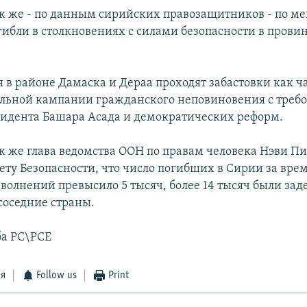
к же - по данным сирийских правозащитников - по м
огибли в столкновениях с силами безопасности в прови
 в районе Дамаска и Дераа проходят забастовки как ч
льной кампании гражданского неповиновения с треб
зидента Башара Асада и демократических реформ.
к же глава ведомства ООН по правам человека Нэви П
ету Безопасности, что число погибших в Сирии за вре
волнений превысило 5 тысяч, более 14 тысяч были зад
соседние страны.
ба РС\РСЕ
ся
Follow us
Print