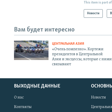
This item is part of
Новости
В
Вам будет интересно
ЦЕНТРАЛЬНАЯ АЗИЯ
«Очень помпезно». Кортежи
президентов в Центральной
Азии и эксцессы, которые с ними
связывают
ВЫХОДНЫЕ ДАННЫЕ
ОСНОВНЫ
О нас
Новости
Контакты
Центральна