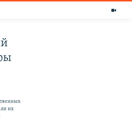
ий
ры
ственных
али их
х