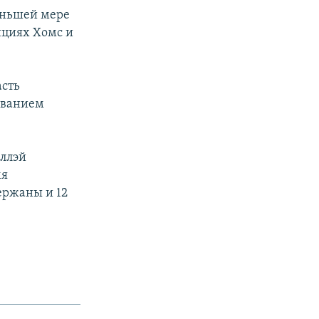
еньшей мере
нциях Хомс и
асть
ованием
иллэй
мя
ержаны и 12