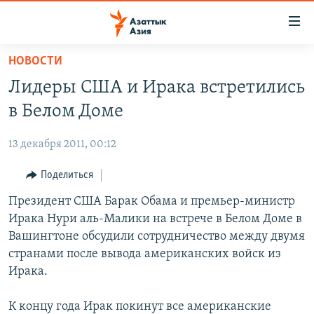
Доступность
ссылок
Вернуться
НОВОСТИ
к
ЦЕНТРАЛЬНАЯ АЗИЯ
Лидеры США и Ирака встретились
основному
НОВОСТИ
КАЗАХСТАН
содержанию
в Белом Доме
ВОЙНА В УКРАИНЕ
Вернутся
КЫРГЫЗСТАН
к
13 декабря 2011, 00:12
НА ДРУГИХ ЯЗЫКАХ
УЗБЕКИСТАН
главной
Поделиться
ТАДЖИКИСТАН
ҚАЗАҚША
навигации
ПОДПИШИТЕСЬ НА НАС В СОЦСЕТЯХ
Вернутся
Президент США Барак Обама и премьер-министр
КЫРГЫЗЧА
к
Ирака Нури аль-Малики на встрече в Белом Доме в
ЎЗБЕКЧА
поиску
Вашингтоне обсудили сотрудничество между двумя
ТОҶИКӢ
Все сайты РСЕ/РС
странами после вывода американских войск из
Ирака.
TÜRKMENÇE
К концу года Ирак покинут все американские