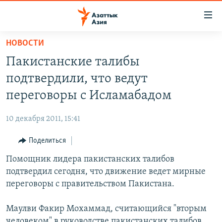
Доступность
ссылок
Вернуться
НОВОСТИ
к
ЦЕНТРАЛЬНАЯ АЗИЯ
Пакистанские талибы
основному
НОВОСТИ
КАЗАХСТАН
содержанию
подтвердили, что ведут
ВОЙНА В УКРАИНЕ
Вернутся
КЫРГЫЗСТАН
переговоры с Исламабадом
к
НА ДРУГИХ ЯЗЫКАХ
УЗБЕКИСТАН
главной
10 декабря 2011, 15:41
ТАДЖИКИСТАН
ҚАЗАҚША
навигации
ПОДПИШИТЕСЬ НА НАС В СОЦСЕТЯХ
Вернутся
Поделиться
КЫРГЫЗЧА
к
Помощник лидера пакистанских талибов
ЎЗБЕКЧА
поиску
подтвердил сегодня, что движение ведет мирные
ТОҶИКӢ
Все сайты РСЕ/РС
переговоры с правительством Пакистана.
TÜRKMENÇE
Маулви Факир Мохаммад, считающийся "вторым
человеком" в руководстве пакистанских талибов,