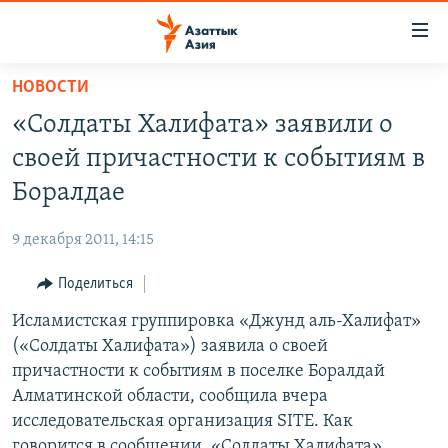
Доступность
ссылок
Вернуться
НОВОСТИ
к
ЦЕНТРАЛЬНАЯ АЗИЯ
«Солдаты Халифата» заявили о
основному
НОВОСТИ
КАЗАХСТАН
содержанию
своей причастности к событиям в
ВОЙНА В УКРАИНЕ
Вернутся
КЫРГЫЗСТАН
Боралдае
к
НА ДРУГИХ ЯЗЫКАХ
УЗБЕКИСТАН
главной
9 декабря 2011, 14:15
ТАДЖИКИСТАН
ҚАЗАҚША
навигации
ПОДПИШИТЕСЬ НА НАС В СОЦСЕТЯХ
Вернутся
Поделиться
КЫРГЫЗЧА
к
Исламистская группировка «Джунд аль-Халифат»
ЎЗБЕКЧА
поиску
(«Солдаты Халифата») заявила о своей
ТОҶИКӢ
Все сайты РСЕ/РС
причастности к событиям в поселке Боралдай
Алматинской области, сообщила вчера
TÜRKMENÇE
исследовательская организация SITE. Как
говорится в сообщении
,
«Солдаты Халифата»