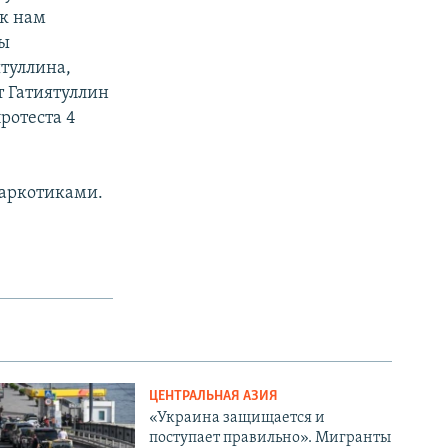
ок нам
ны
ятуллина,
т Гатиятуллин
ротеста 4
наркотиками.
ЦЕНТРАЛЬНАЯ АЗИЯ
«Украина защищается и
поступает правильно». Мигранты