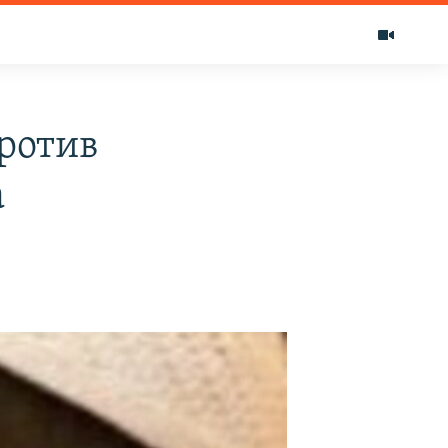
ротив
а