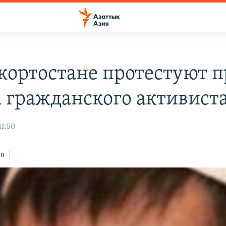
кортостане протестуют п
а гражданского активист
11:50
ся