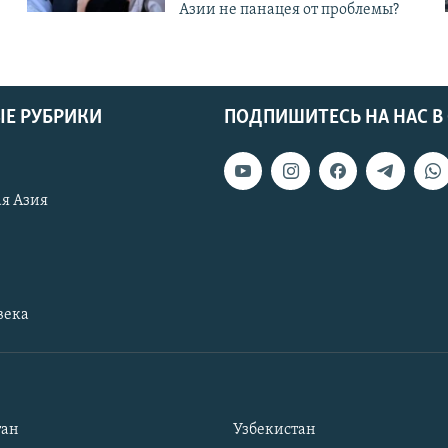
Азии не панацея от проблемы?
Е РУБРИКИ
ПОДПИШИТЕСЬ НА НАС В
я Азия
века
тан
Узбекистан