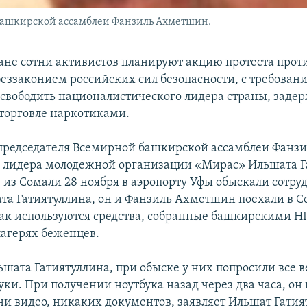
башкирской ассамблеи Фанзиль Ахметшин.
ане сотни активистов планируют акцию протеста против
беззаконием российских сил безопасности, с требован
свободить националистического лидера страны, заде
торговле наркотиками.
председателя Всемирной башкирской ассамблеи Фанзи
 лидера молодежной организации «Мирас» Ильшата Г
е из Сомали 28 ноября в аэропорту Уфы обыскали сотру
та Гатиятуллина, он и Фанзиль Ахметшин поехали в 
как используются средства, собранные башкирскими Н
лагерях беженцев.
ьшата Гатиятуллина, при обыске у них попросили все в
уки. При получении ноутбука назад через два часа, он
 ни видео, никаких документов, заявляет Ильшат Гатия