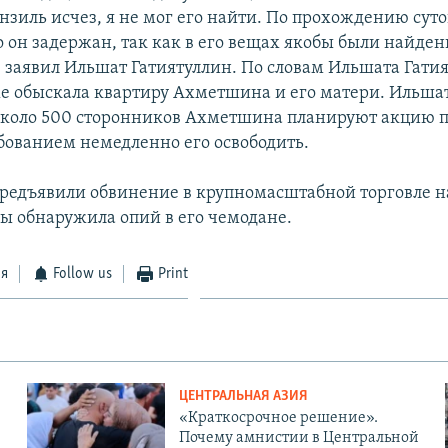
нзиль исчез, я не мог его найти. По прохождению сут
о он задержан, так как в его вещах якобы были найде
- заявил Ильшат Гатиятуллин. По словам Ильшата Гати
е обыскала квартиру Ахметшина и его матери. Ильша
 около 500 сторонников Ахметшина планируют акцию п
ебованием немедленно его освободить.
едъявили обвинение в крупномасштабной торговле 
ы обнаружила опий в его чемодане.
ся
Follow us
Print
ЦЕНТРАЛЬНАЯ АЗИЯ
«Краткосрочное решение».
Почему амнистии в Центральной