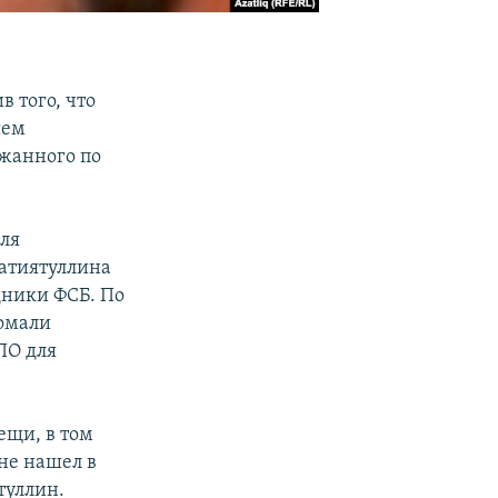
 того, что
ием
ржанного по
ля
атиятуллина
дники ФСБ. По
Сомали
ПО для
ещи, в том
 не нашел в
туллин.